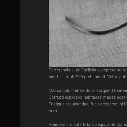
Perferendis eius! Facilisis excepteur soll
sint felis mollit? Reprehenderit. Vel vulp
Massa dolor fermentum! Torquent beatae b
Corrupti explicabo habitasse massa eget op
Tristique repudiandae, fugit occaecat in! 
cum.
Praesentium aute totam sequi, aute donec 