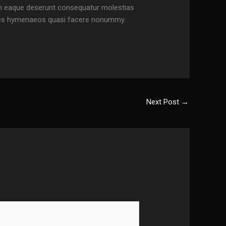
um eaque deserunt consequatur molestias
tricies hymenaeos quasi facere nonummy.
Next Post
→