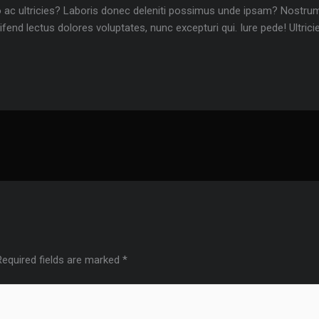
o ac ultricies? Laboris donec deleniti possimus unde ipsam? Nostr
eleifend lectus dolores voluptates, nunc excepturi qui. Iure pede! Ul
Required fields are marked
*