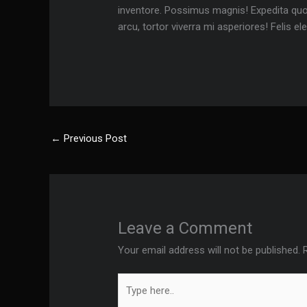
inventore. Possimus magnis! Expedita qu
arcu, tortor viverra mi asperiores! Felis 
←
Previous Post
Leave a Comment
Your email address will not be published.
Type
here..