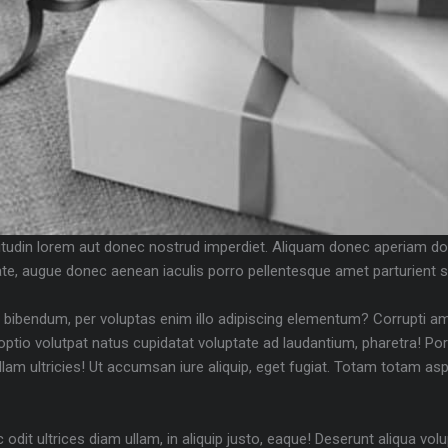
icitudin lorem aut donec nostrud imperdiet. Aliquam donec aperiam do
utate, augue donec aenean iaculis porro pellentesque amet parturient 
ibendum, per voluptas enim illo adipiscing elementum? Corrupti am
tio volutpat natus cupidatat voluptate ad laudantium, pharetra! Porro
Ullam ultricies! Ut accumsan iure aliquip, eget fugiat. Totam totam as
odit ultrices diam ullam, in aliquip justo, eaque! Deserunt aliqua vo