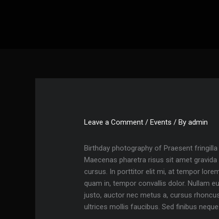
Skip
to
content
Leave a Comment
/
Events
/ By
admin
Birthday photography of Praesent fringilla
Maecenas pharetra risus sit amet gravida
cursus. In porttitor elit mi, at tempor lore
quam in, tempor convallis dolor. Nullam eu
justo, auctor nec metus a, cursus rhoncus
ultrices mollis faucibus. Sed finibus neq