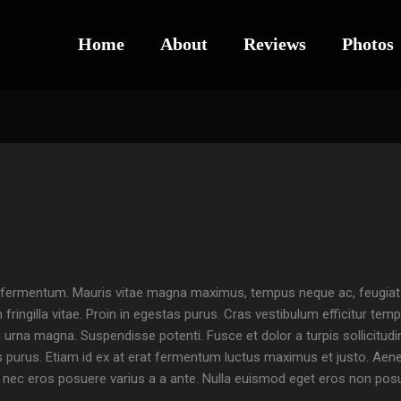
Home
About
Reviews
Photos
 fermentum. Mauris vitae magna maximus, tempus neque ac, feugiat ve
m fringilla vitae. Proin in egestas purus. Cras vestibulum efficitur tem
 urna magna. Suspendisse potenti. Fusce et dolor a turpis sollicitud
 purus. Etiam id ex at erat fermentum luctus maximus et justo. Aenean
ue nec eros posuere varius a a ante. Nulla euismod eget eros non pos