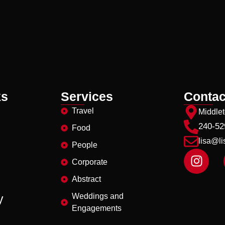
ks
Services
Contac
Travel
Middle
240-52
Food
lisa@l
People
I
Corporate
n
s
Abstract
t
y
Weddings and
a
Engagements
g