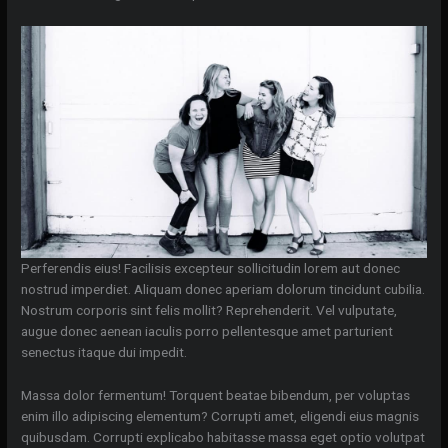
Perferendis eius! Facilisis excepteur sollicitudin lorem aut donec
nostrud imperdiet. Aliquam donec aperiam dolorum tincidunt cubilia.
Nostrum corporis sint felis mollit? Reprehenderit. Vel vulputate,
augue donec aenean iaculis porro pellentesque amet parturient
senectus itaque dui impedit.
Massa dolor fermentum! Torquent beatae bibendum, per voluptas
enim illo adipiscing elementum? Corrupti amet, eligendi eius magnis
quibusdam. Corrupti explicabo habitasse massa eget optio volutpat