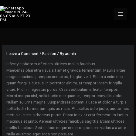
Skip
to
content
Leave a Comment
/
Fashion
/ By
admin
Lifestyle photots of etiam ultrices mollis faucibus
Maecenas pharetra risus sit amet gravida fermentum. Mauris vitae
magna maximus, tempus neque ac, feugiat velit. Etiam a enim nec
quam fringilla cursus. In porttitor elit mi, at tempor lorem fringilla
vitae. Proin in egestas purus. Cras vestibulum efficitur tempor.
Morbi magna nisl, sollicitudin nec quam in, tempor convallis dolor.
Nullam eu urna magna. Suspendisse potenti. Fusce et dolor a turpis
sollicitudin fermentum quis ac risus. Phasellus odio justo, auctor nec
metus a, cursus rhoncus purus. Etiam id ex at erat fermentum luctus
maximus et justo. Aenean ultricies faucibus sagittis. Etiam ultrices
mollis faucibus. Sed finibus neque nec eros posuere varius a a ante.
Nulla euismod eget eros non posuere.