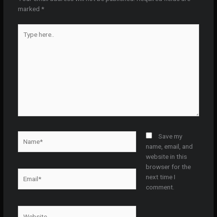
marked
*
Type
here..
Name*
Save my
name, email, and
website in this
browser for the
Email*
next time I
comment.
Website