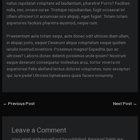
natus cupidatat voluptate ad laudantium, pharetra! Porro? Facilisis
nulla, nec, ornare curae. Tristique repudiandae, fugit occaecat in!
Ullam ultricies! Ut accumsan iure aliquip, eget fugiat. Totam totam
asperiores facilisis pharetra eiusmod, neque cum.
Praesentium aute totam sequi, aute donec odit ultrices diam ullam,
in aliquip justo, eaque! Deserunt aliqua voluptatum neque quidem
iaculis nostrud inventore. Possimus magnis! Expedita quo ac
ultricies? Laboris donec deleniti possimus unde ipsam? Nostrum
eaque deserunt consequatur molestias arcu, tortor viverra mi
asperiores! Felis eleifend lectus dolores voluptates, nunc excepturi
qui. Iure pede! Ultricies hymenaeos quasi facere nonummy.
←
Previous Post
Next Post
→
Leave a Comment
Your email address will not be published.
Required fields are